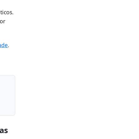
ticos.
or
dade
.
ras