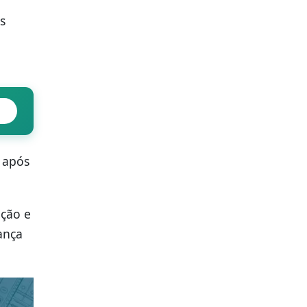
s
 após
eção e
ança