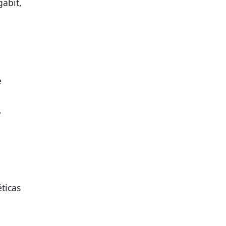
abit,
e
.
ticas