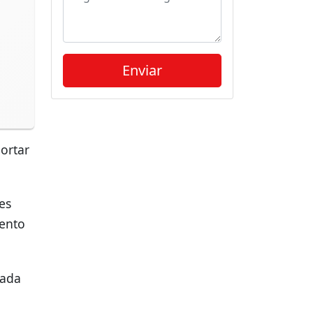
ortar
es
mento
rada