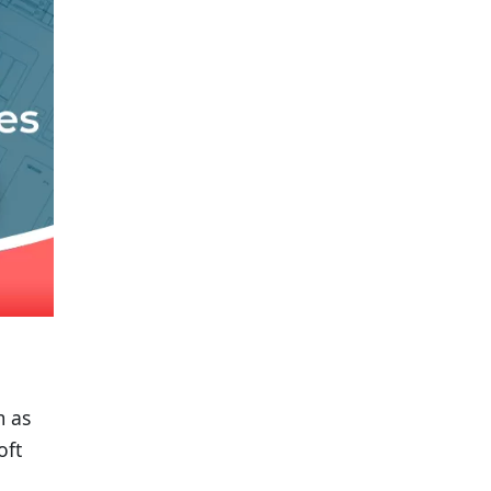
m as
oft