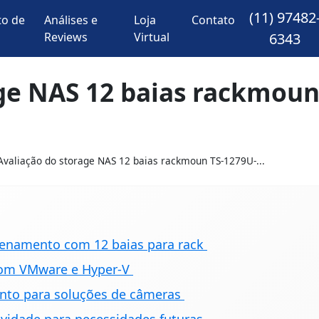
(11) 97482
o de
Análises e
Loja
Contato
Reviews
Virtual
6343
age NAS 12 baias rackmou
Avaliação do storage NAS 12 baias rackmoun TS-1279U-...
enamento com 12 baias para rack
 com VMware e Hyper-V
nto para soluções de câmeras